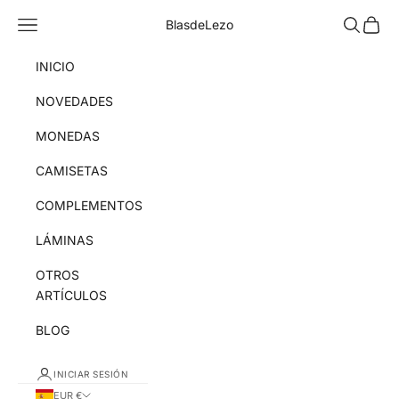
Ir al contenido
Menú
Buscar
Cesta
BlasdeLezo
INICIO
NOVEDADES
MONEDAS
CAMISETAS
COMPLEMENTOS
LÁMINAS
OTROS
ARTÍCULOS
BLOG
INICIAR SESIÓN
EUR €