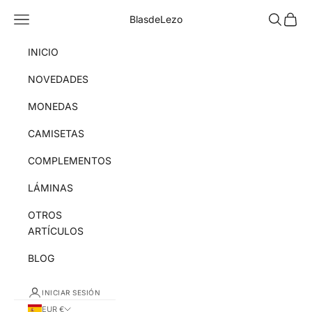
Ir al contenido
Menú
Buscar
Cesta
BlasdeLezo
INICIO
NOVEDADES
MONEDAS
CAMISETAS
COMPLEMENTOS
LÁMINAS
OTROS
ARTÍCULOS
BLOG
INICIAR SESIÓN
EUR €