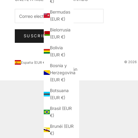
€)
Bermudas
(EUR €)
Bielorrusia
SUSCRIBIRSE
(EUR €)
Bolivia
(EUR €)
País
© 2026 
España (EUR €)
Bosnia y
Afganistán
Herzegovina
(EUR €)
(EUR €)
Albania
Botsuana
(EUR €)
(EUR €)
Alemania
Brasil (EUR
(EUR €)
€)
Andorra
Brunéi (EUR
(EUR €)
€)