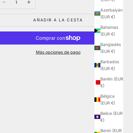
Azerbaiyán
(EUR €)
AÑADIR A LA CESTA
Bahamas
(EUR €)
Bangladés
(EUR €)
Más opciones de pago
Barbados
(EUR €)
Baréin (EUR
€)
Bélgica
(EUR €)
Belice (EUR
€)
Benín (EUR