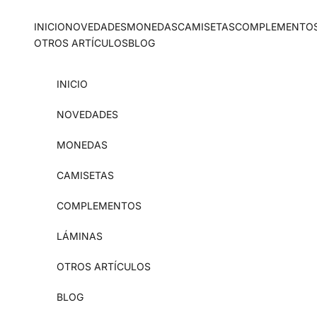
Ir al contenido
INICIO
NOVEDADES
MONEDAS
CAMISETAS
COMPLEMENTO
OTROS ARTÍCULOS
BLOG
INICIO
NOVEDADES
MONEDAS
CAMISETAS
COMPLEMENTOS
LÁMINAS
OTROS ARTÍCULOS
BLOG