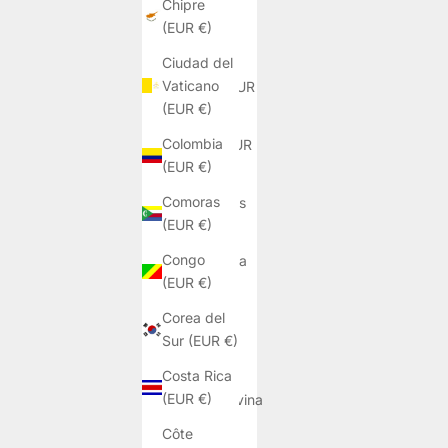
Chipre
(EUR €)
Bélgica
(EUR €)
Ciudad del
Vaticano
Belice (EUR
(EUR €)
€)
Colombia
Benín (EUR
(EUR €)
€)
Comoras
Bermudas
(EUR €)
(EUR €)
Congo
Bielorrusia
(EUR €)
(EUR €)
Corea del
Bolivia
Sur (EUR €)
(EUR €)
Costa Rica
Bosnia y
(EUR €)
Herzegovina
(EUR €)
Côte