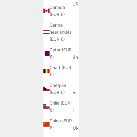
Aruba (EUR
Canadá
€)
(EUR €)
Australia
Caribe
(EUR €)
neerlandés
(EUR €)
Austria
(EUR €)
Catar (EUR
€)
Azerbaiyán
(EUR €)
Chad (EUR
€)
Bahamas
(EUR €)
Chequia
(EUR €)
Bangladés
(EUR €)
Chile (EUR
€)
Barbados
(EUR €)
China (EUR
€)
Baréin (EUR
€)