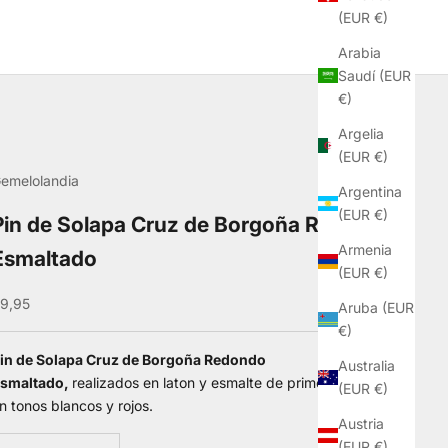
(EUR €)
Arabia
Saudí (EUR
€)
Argelia
(EUR €)
emelolandia
Argentina
(EUR €)
Pin de Solapa Cruz de Borgoña Redondo
Armenia
Esmaltado
(EUR €)
recio de oferta
9,95
Aruba (EUR
€)
in de Solapa Cruz de Borgoña Redondo
Australia
smaltado,
realizados en laton y esmalte de primera calidad
(EUR €)
n tonos blancos y rojos.
Austria
educir cantidad
Aumentar cantidad
(EUR €)