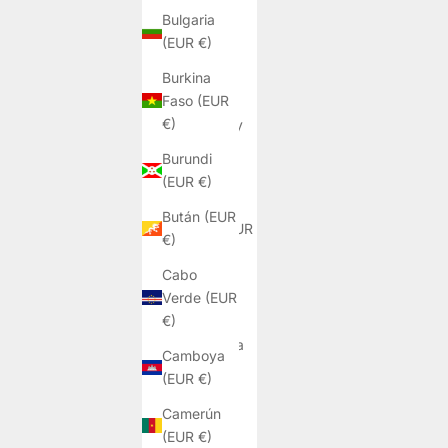
Angola
Bulgaria
(EUR €)
(EUR €)
Anguila
Burkina
(EUR €)
Faso (EUR
€)
Antigua y
Barbuda
Burundi
(EUR €)
(EUR €)
Arabia
Bután (EUR
Saudí (EUR
€)
€)
Cabo
Argelia
Verde (EUR
(EUR €)
€)
Argentina
Camboya
(EUR €)
(EUR €)
Armenia
Camerún
(EUR €)
(EUR €)