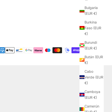
Bulgaria
(EUR €)
Burkina
Faso (EUR
€)
Burundi
(EUR €)
Bután (EUR
€)
Cabo
Verde (EUR
€)
Camboya
(EUR €)
Camerún
(EUR €)