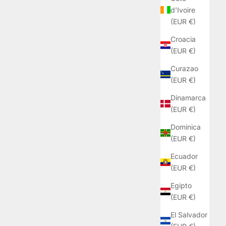
d’Ivoire
(EUR €)
Croacia
(EUR €)
Curazao
(EUR €)
Dinamarca
(EUR €)
Dominica
(EUR €)
Ecuador
(EUR €)
Egipto
(EUR €)
El Salvador