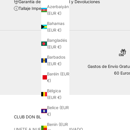
Garantía de Ajuste Imperial y Devoluciones
Azerbaiyán
Tallaje Imperial y Medidas
(EUR €)
Bahamas
(EUR €)
Bangladés
(EUR €)
Barbados
(EUR €)
Gastos de Envío Gratui
60 Euro
Baréin (EUR
€)
Bélgica
(EUR €)
Belice (EUR
€)
CLUB DON BLAS DE LEZO
Benín (EUR
UNETE A NUESTRO CLUB PRIVADO