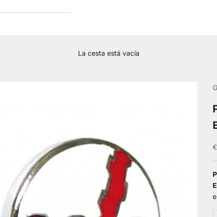
La cesta está vacía
G
P
€
P
E
e
R