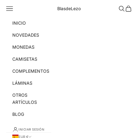
Ir al contenido
Menú
Buscar
Cesta
BlasdeLezo
INICIO
NOVEDADES
MONEDAS
CAMISETAS
COMPLEMENTOS
LÁMINAS
OTROS
ARTÍCULOS
BLOG
INICIAR SESIÓN
EUR €