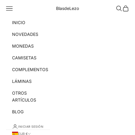
Ir al contenido
Menú
Buscar
Cesta
BlasdeLezo
INICIO
NOVEDADES
MONEDAS
CAMISETAS
COMPLEMENTOS
LÁMINAS
OTROS
ARTÍCULOS
BLOG
INICIAR SESIÓN
EUR €