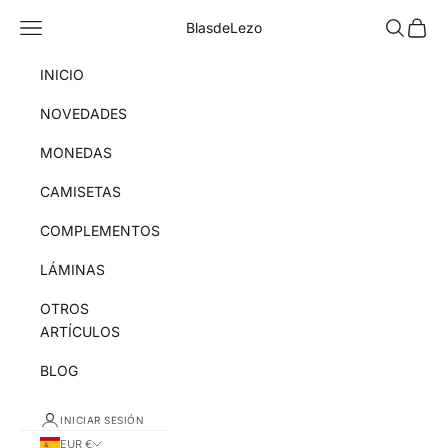
Ir al contenido
Menú
Buscar
Cesta
BlasdeLezo
INICIO
NOVEDADES
MONEDAS
CAMISETAS
COMPLEMENTOS
LÁMINAS
OTROS
ARTÍCULOS
BLOG
INICIAR SESIÓN
EUR €