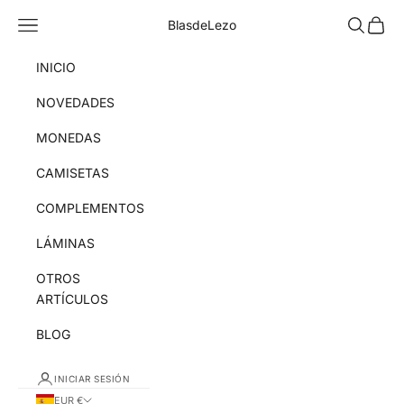
Ir al contenido
Menú
Buscar
Cesta
BlasdeLezo
INICIO
NOVEDADES
MONEDAS
CAMISETAS
COMPLEMENTOS
LÁMINAS
OTROS
ARTÍCULOS
BLOG
INICIAR SESIÓN
EUR €