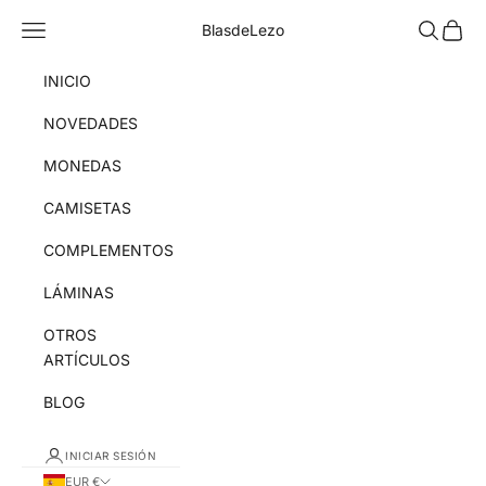
Ir al contenido
Menú
Buscar
Cesta
BlasdeLezo
INICIO
NOVEDADES
MONEDAS
CAMISETAS
COMPLEMENTOS
LÁMINAS
OTROS
ARTÍCULOS
BLOG
INICIAR SESIÓN
EUR €