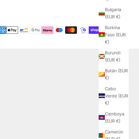
Bulgaria
(EUR €)
Burkina
Faso (EUR
€)
Burundi
(EUR €)
Bután (EUR
€)
Cabo
Verde (EUR
€)
Camboya
(EUR €)
Camerún
(EUR €)