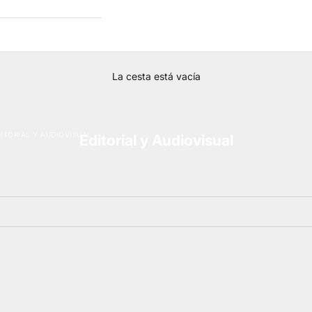
La cesta está vacía
ITORIAL Y AUDIOVISUAL
Editorial y Audiovisual