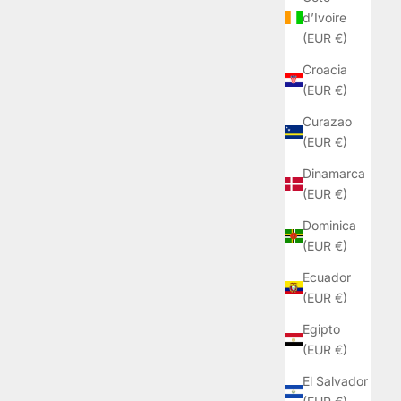
d’Ivoire
(EUR €)
Croacia
(EUR €)
Curazao
(EUR €)
Dinamarca
(EUR €)
Dominica
(EUR €)
Ecuador
(EUR €)
Egipto
(EUR €)
El Salvador