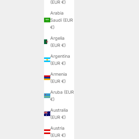
(EUR €)
Arabia
Saudí (EUR
€)
Argelia
(EUR €)
Argentina
(EUR €)
Armenia
(EUR €)
Aruba (EUR
€)
DVD BLAS DE LEZO
Australia
PRECIO DE OFERTA
€10,00
(EUR €)
Austria
(EUR €)