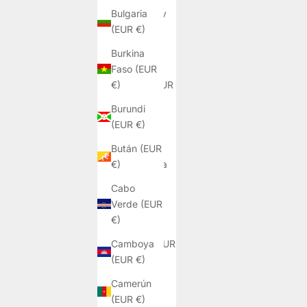
Bulgaria
Antigua y
(EUR €)
Barbuda
(EUR €)
Burkina
Faso (EUR
Arabia
€)
Saudí (EUR
€)
Burundi
(EUR €)
Argelia
(EUR €)
Bután (EUR
€)
Argentina
(EUR €)
Cabo
Verde (EUR
Armenia
€)
(EUR €)
Camboya
Aruba (EUR
(EUR €)
€)
Camerún
Australia
(EUR €)
(EUR €)