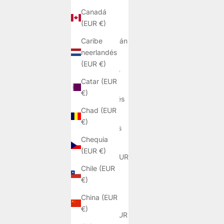
Canadá
Austria
(EUR €)
(EUR €)
Caribe
Azerbaiyán
neerlandés
(EUR €)
(EUR €)
Bahamas
Catar (EUR
(EUR €)
€)
Bangladés
Chad (EUR
(EUR €)
€)
Barbados
Chequia
(EUR €)
(EUR €)
Baréin (EUR
Chile (EUR
€)
€)
Bélgica
China (EUR
(EUR €)
€)
Belice (EUR