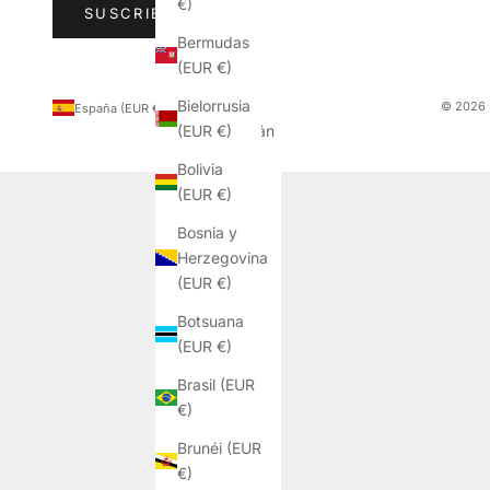
€)
SUSCRIBIRSE
Bermudas
(EUR €)
Bielorrusia
País
© 2026 
España (EUR €)
(EUR €)
Afganistán
(EUR €)
Bolivia
(EUR €)
Albania
(EUR €)
Bosnia y
Herzegovina
Alemania
(EUR €)
(EUR €)
Botsuana
Andorra
(EUR €)
(EUR €)
Brasil (EUR
Angola
€)
(EUR €)
Brunéi (EUR
Anguila
€)
(EUR €)