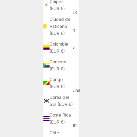
Chipre
€)
(EUR €)
Benín (EUR
Ciudad del
€)
Vaticano
Bermudas
(EUR €)
(EUR €)
Colombia
Bielorrusia
(EUR €)
(EUR €)
Comoras
Bolivia
(EUR €)
(EUR €)
Congo
Bosnia y
(EUR €)
Herzegovina
Corea del
(EUR €)
Sur (EUR €)
Botsuana
Costa Rica
(EUR €)
(EUR €)
Brasil (EUR
Côte
€)