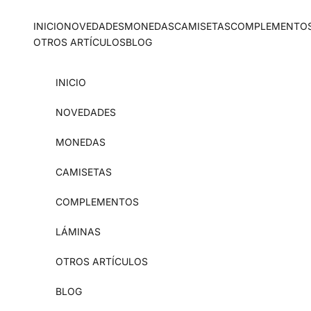
Ir al contenido
INICIO
NOVEDADES
MONEDAS
CAMISETAS
COMPLEMENTO
OTROS ARTÍCULOS
BLOG
INICIO
NOVEDADES
MONEDAS
CAMISETAS
COMPLEMENTOS
LÁMINAS
OTROS ARTÍCULOS
BLOG