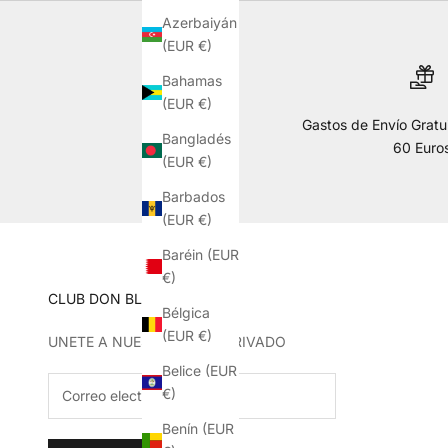
Azerbaiyán
(EUR €)
Bahamas
(EUR €)
Gastos de Envío Gratui
Bangladés
60 Euro
(EUR €)
Barbados
(EUR €)
Baréin (EUR
€)
CLUB DON BLAS DE LEZO
Bélgica
(EUR €)
UNETE A NUESTRO CLUB PRIVADO
Belice (EUR
€)
Benín (EUR