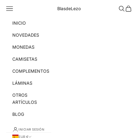
Ir al contenido
Menú
Buscar
Cesta
BlasdeLezo
INICIO
NOVEDADES
MONEDAS
CAMISETAS
COMPLEMENTOS
LÁMINAS
OTROS
ARTÍCULOS
BLOG
INICIAR SESIÓN
EUR €