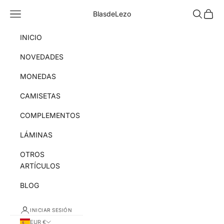
Ir al contenido
Menú
Buscar
Cesta
BlasdeLezo
INICIO
NOVEDADES
MONEDAS
CAMISETAS
COMPLEMENTOS
LÁMINAS
OTROS
ARTÍCULOS
BLOG
INICIAR SESIÓN
EUR €